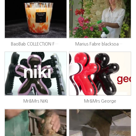
BaoBab COLLECTION Feathers
Marius Fabre blacksoap story
Mr&Mrs NIKI
Mr&Mrs George