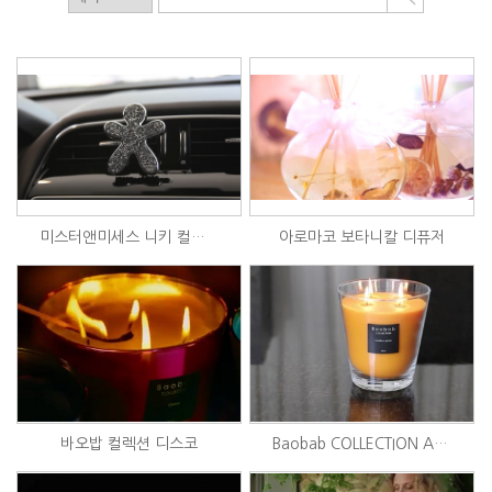
미스터앤미세스 니키 컬렉션
아로마코 보타니칼 디퓨저
바오밥 컬렉션 디스코
Baobab COLLECTION Art of Burning